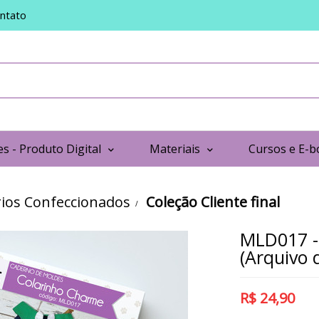
ntato
s - Produto Digital
Materiais
Cursos e E-b
ios Confeccionados
Coleção Cliente final
MLD017 -
(Arquivo d
R$
24,90