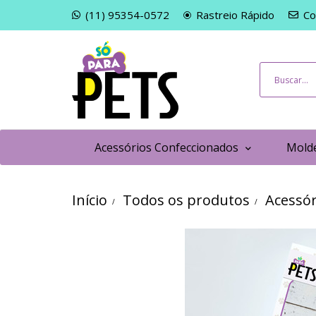
(11) 95354-0572
Rastreio Rápido
Co
Acessórios Confeccionados
Molde
Início
Todos os produtos
Acessór