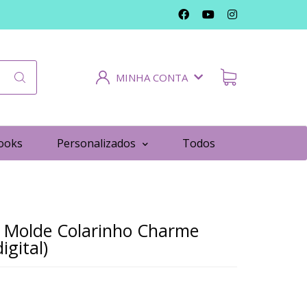
MINHA CONTA
ooks
Personalizados
Todos
 Molde Colarinho Charme
igital)