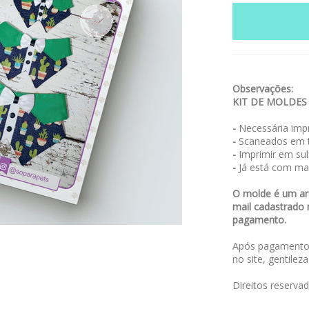
Observações:
KIT DE MOLDE
-
Necessária impr
-
Scaneados em t
-
Imprimir em sulf
-
Já está com ma
O molde é um arq
mail cadastrado 
pagamento.
Após pagamento,
no site, gentilez
Direitos reserva