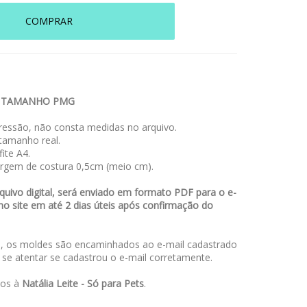
COMPRAR
S TAMANHO PMG
essão, não consta medidas no arquivo.
amanho real.
ite A4.
rgem de costura 0,5cm (meio cm).
uivo digital, será enviado em formato PDF para o e-
no site em até 2 dias úteis após confirmação do
 os moldes são encaminhados ao e-mail cadastrado
a se atentar se cadastrou o e-mail corretamente.
dos à
Natália Leite - Só para Pets
.