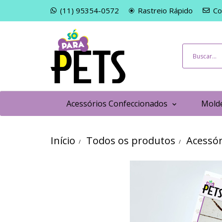
(11) 95354-0572
Rastreio Rápido
Co
Acessórios Confeccionados
Molde
Início
Todos os produtos
Acessór