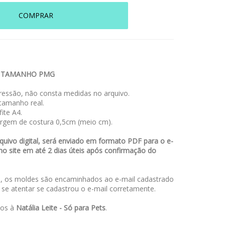
COMPRAR
S TAMANHO PMG
essão, não consta medidas no arquivo.
amanho real.
ite A4.
rgem de costura 0,5cm (meio cm).
uivo digital, será enviado em formato PDF para o e-
no site em até 2 dias úteis após confirmação do
 os moldes são encaminhados ao e-mail cadastrado
a se atentar se cadastrou o e-mail corretamente.
dos à
Natália Leite - Só para Pets
.