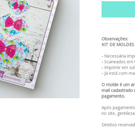
Observações:
KIT DE MOLDE
-
Necessária impr
-
Scaneados em t
-
Imprimir em sulf
-
Já está com ma
O molde é um arq
mail cadastrado 
pagamento.
Após pagamento,
no site, gentilez
Direitos reserva