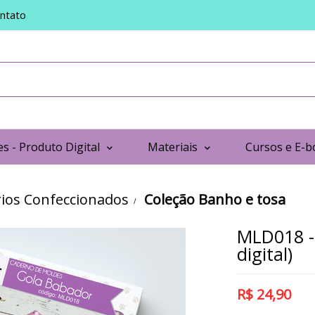
ntato
s - Produto Digital
Materiais
Cursos e E-b
ios Confeccionados
Coleção Banho e tosa
MLD018 -
digital)
R$
24,90