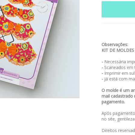
Observações:
KIT DE MOLDES
-
Necessária impr
-
Scaneados em t
-
Imprimir em sulf
-
Já está com ma
O molde é um arq
mail cadastrado 
pagamento.
Após pagamento,
no site, gentilez
Direitos reserva