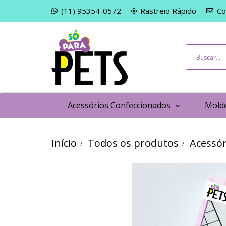
(11) 95354-0572
Rastreio Rápido
Co
Acessórios Confeccionados
Molde
Início
Todos os produtos
Acessór