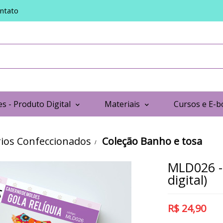
ntato
s - Produto Digital
Materiais
Cursos e E-b
ios Confeccionados
Coleção Banho e tosa
MLD026 - 
digital)
R$
24,90