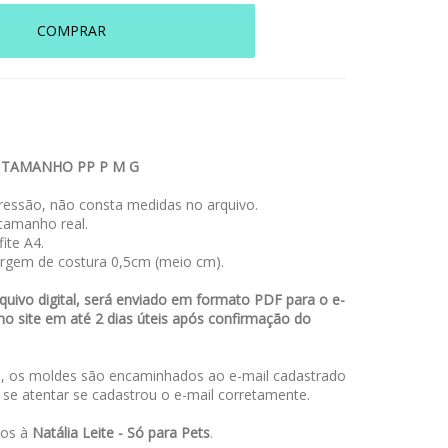
COMPRAR
 TAMANHO PP P M G
essão, não consta medidas no arquivo.
amanho real.
ite A4.
rgem de costura 0,5cm (meio cm).
uivo digital, será enviado em formato PDF para o e-
no site em até 2 dias úteis após confirmação do
 os moldes são encaminhados ao e-mail cadastrado
a se atentar se cadastrou o e-mail corretamente.
dos à
Natália Leite - Só para Pets
.