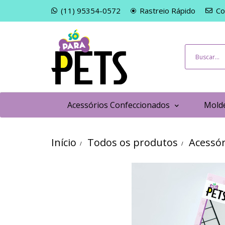
(11) 95354-0572
Rastreio Rápido
Co
Acessórios Confeccionados
Molde
Início
Todos os produtos
Acessór