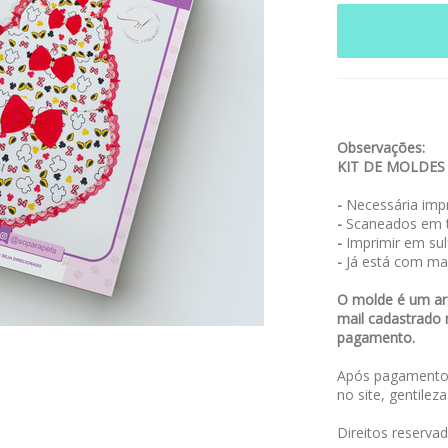
Observações:
KIT DE MOLDES
-
Necessária impr
-
Scaneados em t
-
Imprimir em sulf
-
Já está com ma
O molde é um arq
mail cadastrado 
pagamento.
Após pagamento,
no site, gentilez
Direitos reserva