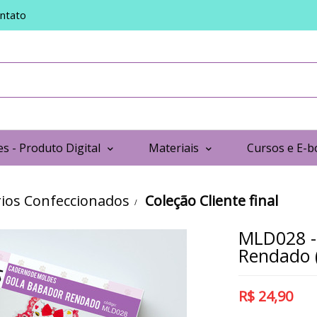
ntato
s - Produto Digital
Materiais
Cursos e E-b
ios Confeccionados
Coleção Cliente final
MLD028 -
Rendado (
R$
24,90