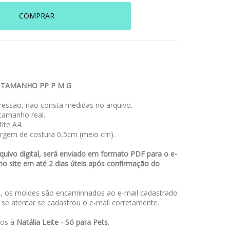
COMPRAR
 TAMANHO PP P M G
essão, não consta medidas no arquivo.
amanho real.
ite A4.
rgem de costura 0,5cm (meio cm).
uivo digital, será enviado em formato PDF para o e-
no site em até 2 dias úteis após confirmação do
 os moldes são encaminhados ao e-mail cadastrado
a se atentar se cadastrou o e-mail corretamente.
dos à
Natália Leite - Só para Pets
.