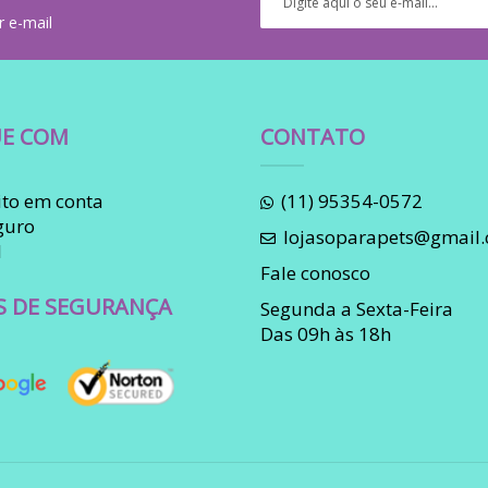
r e-mail
E COM
CONTATO
to em conta
(11) 95354-0572
guro
lojasoparapets@gmail
l
Fale conosco
S DE SEGURANÇA
Segunda a Sexta-Feira
Das 09h às 18h