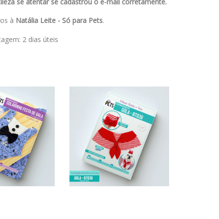
leza se atentar se cadastrou o e-mail corretamente.
dos à
Natália Leite - Só para Pets
.
stagem:
2 dias úteis