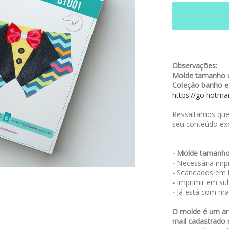
Observações:
Molde tamanho ú
Coleção banho e
https://go.hotm
Ressaltamos que,
seu conteúdo exc
- Molde tamanho
-
Necessária impr
-
Scaneados em t
-
Imprimir em sulf
-
Já está com ma
O molde é um arq
mail cadastrado 