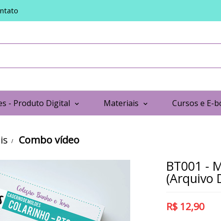
ntato
s - Produto Digital
Materiais
Cursos e E-b
is
Combo vídeo
BT001 - 
(Arquivo D
R$
12,90