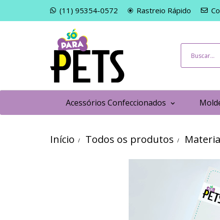
(11) 95354-0572
Rastreio Rápido
Co
Acessórios Confeccionados
Molde
Início
Todos os produtos
Materia