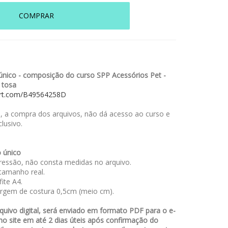
COMPRAR
nico - composição do curso SPP Acessórios Pet -
 tosa
art.com/B49564258D
 a compra dos arquivos, não dá acesso ao curso e
lusivo.
 único
essão, não consta medidas no arquivo.
amanho real.
ite A4.
rgem de costura 0,5cm (meio cm).
uivo digital, será enviado em formato PDF para o e-
no site em até 2 dias úteis após confirmação do