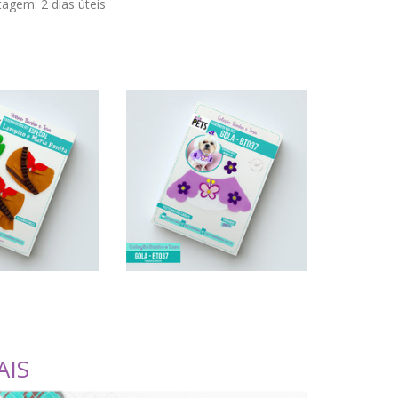
stagem:
2 dias úteis
AIS