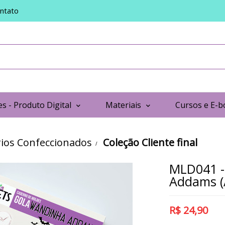
ntato
s - Produto Digital
Materiais
Cursos e E-b
ios Confeccionados
Coleção Cliente final
MLD041 -
Addams (A
R$
24,90