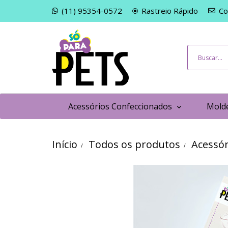
(11) 95354-0572
Rastreio Rápido
Co
Acessórios Confeccionados
Molde
Início
Todos os produtos
Acessór