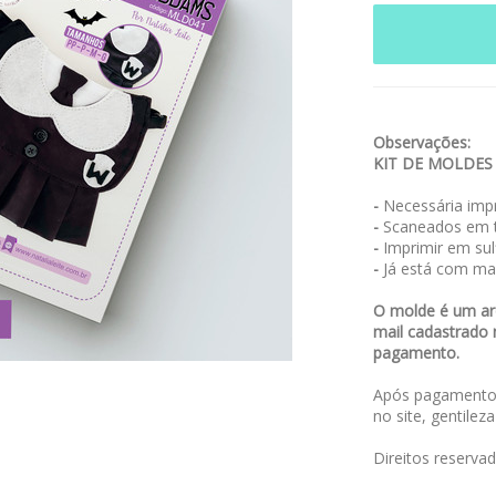
Observações:
KIT DE MOLDES
-
Necessária impr
-
Scaneados em t
-
Imprimir em sulf
-
Já está com ma
O molde é um arq
mail cadastrado 
pagamento.
Após pagamento,
no site, gentilez
Direitos reserva