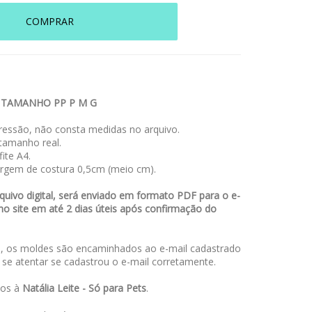
COMPRAR
 TAMANHO PP P M G
essão, não consta medidas no arquivo.
amanho real.
ite A4.
rgem de costura 0,5cm (meio cm).
uivo digital, será enviado em formato PDF para o e-
no site em até 2 dias úteis após confirmação do
 os moldes são encaminhados ao e-mail cadastrado
a se atentar se cadastrou o e-mail corretamente.
dos à
Natália Leite - Só para Pets
.