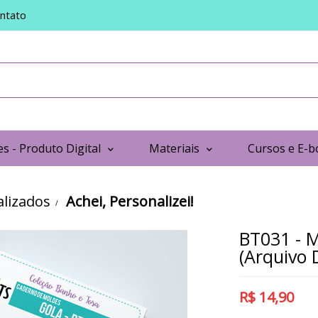
ntato
s - Produto Digital
Materiais
Cursos e E-b
lizados
Achei, Personalizei!
BT031 - 
(Arquivo D
R$
14,90