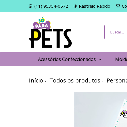
(11) 95354-0572
Rastreio Rápido
Co
Acessórios Confeccionados
Molde
Início
Todos os produtos
Persona