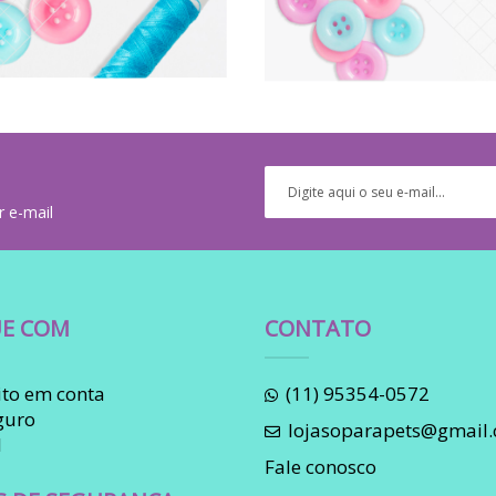
r e-mail
E COM
CONTATO
to em conta
(11) 95354-0572
guro
lojasoparapets@gmail
l
Fale conosco