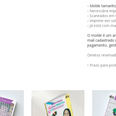
- Molde tamanho
-
Necessária impr
-
Scaneados em t
-
Imprimir em sulf
-
Já está com ma
O molde é um arq
mail cadastrado 
pagamento, genti
Direitos reserva
• Prazo para po