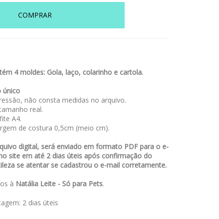
COMPRAR
ém 4 moldes: Gola, laço, colarinho e cartola.
 único
essão, não consta medidas no arquivo.
amanho real.
ite A4.
rgem de costura 0,5cm (meio cm).
uivo digital, será enviado em formato PDF para o e-
no site em até 2 dias úteis após confirmação do
leza se atentar se cadastrou o e-mail corretamente.
dos à
Natália Leite - Só para Pets
.
stagem:
2 dias úteis