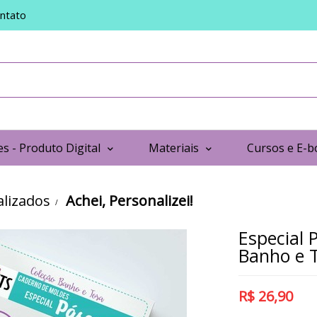
ntato
s - Produto Digital
Materiais
Cursos e E-b
lizados
Achei, Personalizei!
Especial 
Banho e T
R$
26,90