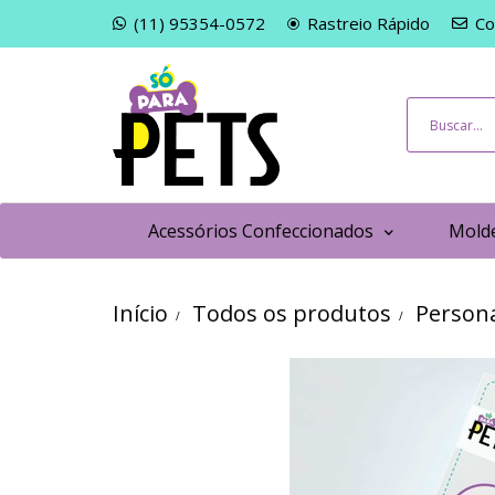
(11) 95354-0572
Rastreio Rápido
Co
Acessórios Confeccionados
Molde
Início
Todos os produtos
Persona