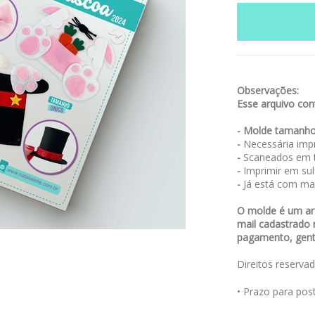
Observações:
Esse arquivo cont
- Molde tamanho
-
Necessária impr
-
Scaneados em t
-
Imprimir em sulf
-
Já está com ma
O molde é um arq
mail cadastrado 
pagamento, genti
Direitos reserva
• Prazo para po