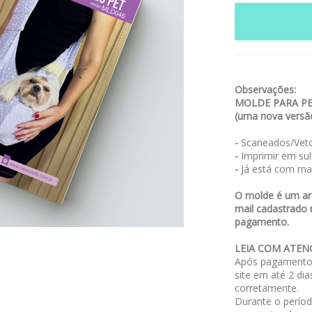
Observações:
MOLDE PARA PE
(uma nova versão
-
Scaneados/Veto
-
Imprimir em sulf
-
Já está com ma
O molde é um arq
mail cadastrado 
pagamento.
LEIA COM ATEN
Após pagamento,
site em até 2 dia
corretamente.
Durante o períod