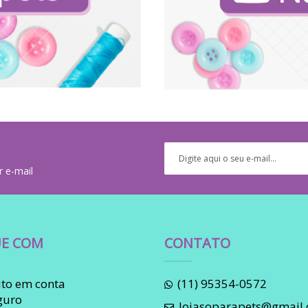
r e-mail
E COM
CONTATO
to em conta
(11) 95354-0572
guro
lojasoparapets@gmail