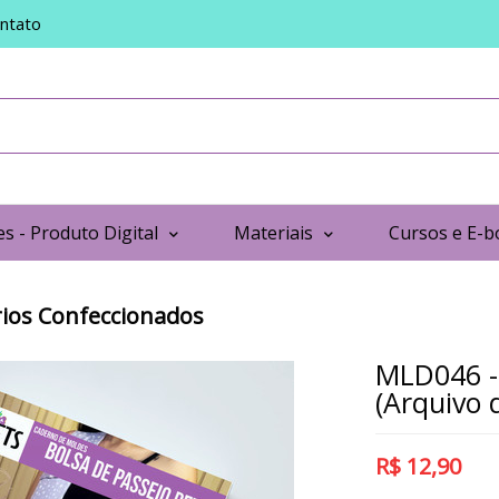
ntato
s - Produto Digital
Materiais
Cursos e E-b
ios Confeccionados
MLD046 - 
(Arquivo d
R$
12,90