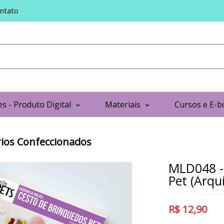
ntato
s - Produto Digital
Materiais
Cursos e E-b
ios Confeccionados
MLD048 -
Pet (Arqui
R$
12,90