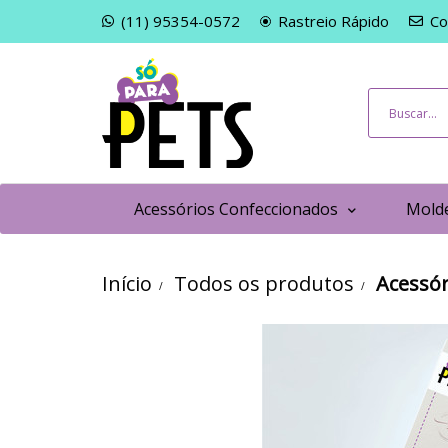
(11) 95354-0572
Rastreio Rápido
Co
Acessórios Confeccionados
Molde
Início
Todos os produtos
Acessór