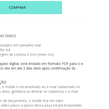
COMPRAR
O ÚNICO
rizados em tamanho real.
ite A4.
rgem de costura 0,5cm (meio cm).
uivo digital, será enviado em formato PDF para o e-
no site em até 2 dias úteis após confirmação do
ÇÃO:
 o molde é encaminhado ao e-mail cadastrado no
s úteis, gentileza se atentar se cadastrou o e-mail
o de lançamento, o molde fica em valor
o vídeo passo a passo dessa peça estará hospedado