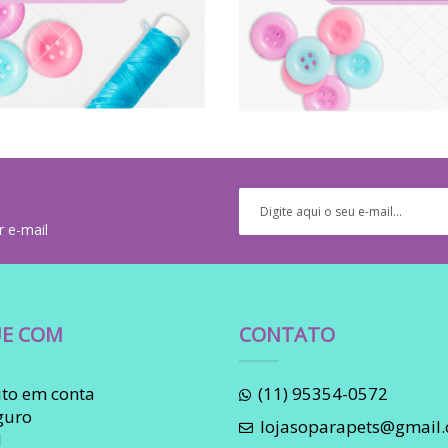
r e-mail
E COM
CONTATO
to em conta
(11) 95354-0572
guro
lojasoparapets@gmail
l