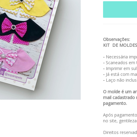
Observações:
KIT DE MOLDE
-
Necessária impr
-
Scaneados em t
-
Imprimir em sulf
-
Já está com ma
-
Laço não inclus
O molde é um arq
mail cadastrado 
pagamento.
Após pagamento,
no site, gentilez
Direitos reserva