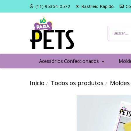
(11) 95354-0572
Rastreio Rápido
Co
Acessórios Confeccionados
Molde
Início
Todos os produtos
Moldes 