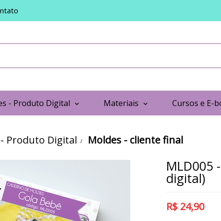
ntato
s - Produto Digital
Materiais
Cursos e E-b
- Produto Digital
Moldes - cliente final
MLD005 -
digital)
R$
24,90