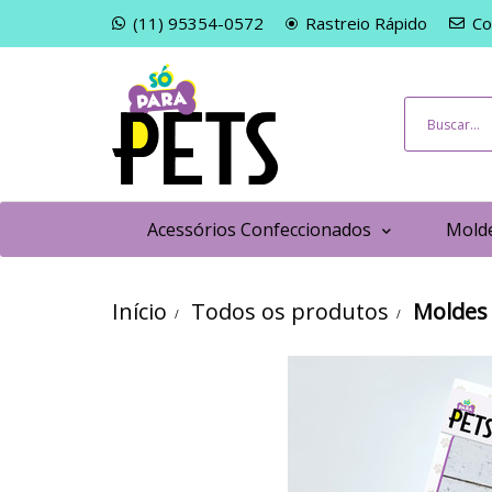
(11) 95354-0572
Rastreio Rápido
Co
Acessórios Confeccionados
Molde
Início
Todos os produtos
Moldes 