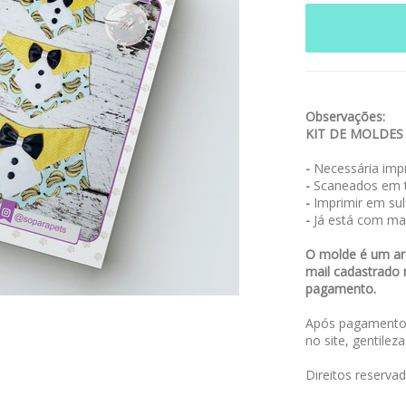
Observações:
KIT DE MOLDE
-
Necessária impr
-
Scaneados em t
-
Imprimir em sulf
-
Já está com ma
O molde é um arq
mail cadastrado 
pagamento.
Após pagamento,
no site, gentilez
Direitos reserva