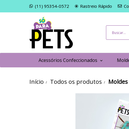
(11) 95354-0572
Rastreio Rápido
Co
Acessórios Confeccionados
Molde
Início
Todos os produtos
Moldes 