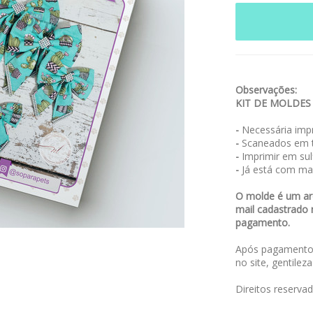
Observações:
KIT DE MOLDES
-
Necessária impr
-
Scaneados em t
-
Imprimir em sulf
-
Já está com ma
O molde é um arq
mail cadastrado 
pagamento.
Após pagamento,
no site, gentilez
Direitos reserva