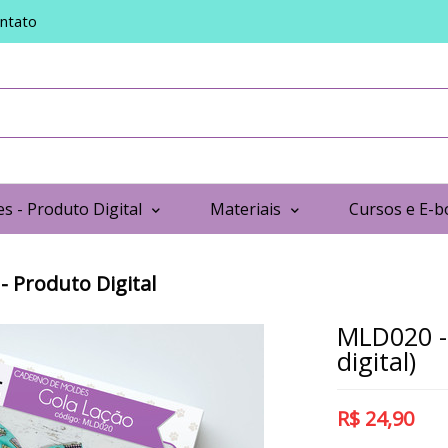
ntato
s - Produto Digital
Materiais
Cursos e E-b
- Produto Digital
MLD020 -
digital)
R$
24,90