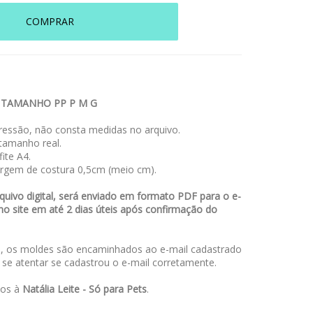
COMPRAR
 TAMANHO PP P M G
essão, não consta medidas no arquivo.
amanho real.
ite A4.
rgem de costura 0,5cm (meio cm).
uivo digital, será enviado em formato PDF para o e-
no site em até 2 dias úteis após confirmação do
 os moldes são encaminhados ao e-mail cadastrado
a se atentar se cadastrou o e-mail corretamente.
dos à
Natália Leite - Só para Pets
.