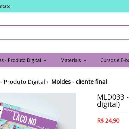
ntato
s - Produto Digital
Materiais
Cursos e E-b
- Produto Digital
Moldes - cliente final
MLD033 -
digital)
R$
24,90