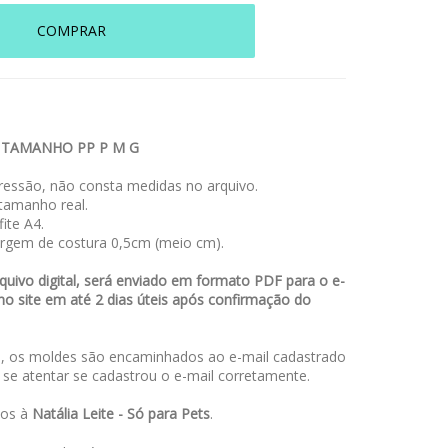
COMPRAR
 TAMANHO PP P M G
essão, não consta medidas no arquivo.
amanho real.
ite A4.
rgem de costura 0,5cm (meio cm).
uivo digital, será enviado em formato PDF para o e-
no site em até 2 dias úteis após confirmação do
 os moldes são encaminhados ao e-mail cadastrado
a se atentar se cadastrou o e-mail corretamente.
dos à
Natália Leite - Só para Pets
.