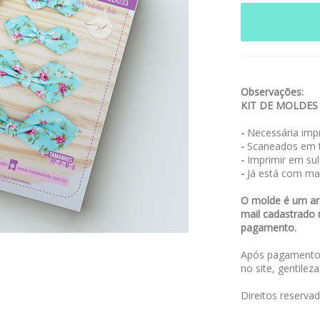
Observações:
KIT DE MOLDES
-
Necessária impr
-
Scaneados em t
-
Imprimir em sulf
-
Já está com ma
O molde é um arq
mail cadastrado 
pagamento.
Após pagamento,
no site, gentilez
Direitos reserva