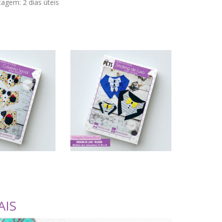
stagem:
2 dias úteis
AIS