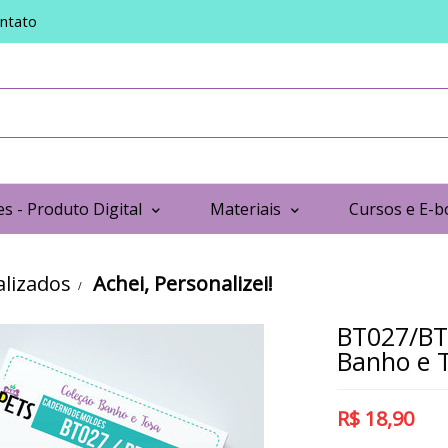
ntato
s - Produto Digital
Materiais
Cursos e E-b
lizados
Achei, Personalizei!
BT027/BT
Banho e T
R$
18,90