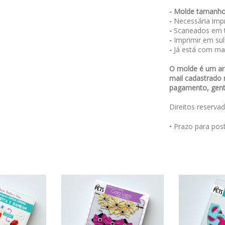
- Molde tamanho
-
Necessária impr
-
Scaneados em t
-
Imprimir em sulf
-
Já está com ma
O molde é um arq
mail cadastrado 
pagamento, genti
Direitos reserva
• Prazo para po