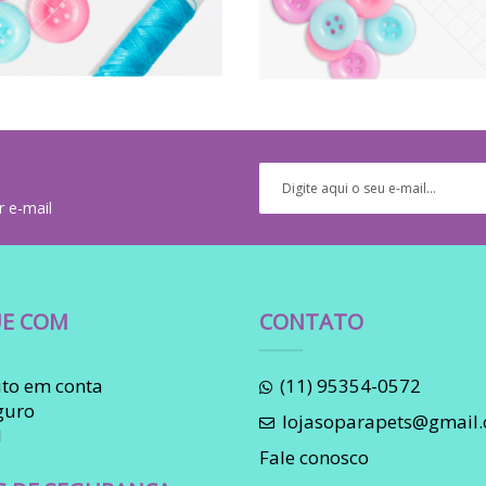
r e-mail
E COM
CONTATO
to em conta
(11) 95354-0572
guro
lojasoparapets@gmail
l
Fale conosco