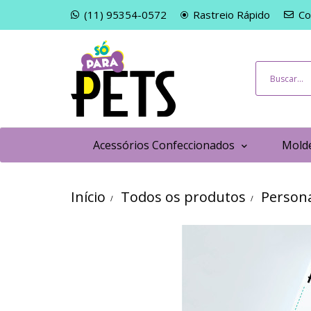
(11) 95354-0572
Rastreio Rápido
Co
Acessórios Confeccionados
Molde
Início
Todos os produtos
Persona