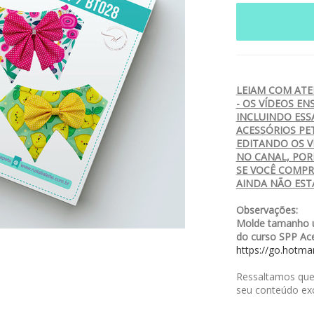
LEIAM COM ATE
- OS VÍDEOS EN
INCLUINDO ESS
ACESSÓRIOS PE
EDITANDO OS V
NO CANAL, POR
SE VOCÊ COMPRA
AINDA NÃO EST
Observações:
Molde tamanho ú
do curso SPP Ace
https://go.hotm
Ressaltamos que,
seu conteúdo exc