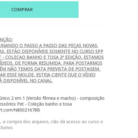
COMPRAR
NÇÃO:
SINANDO O PASSO A PASSO DAS PEÇAS NOVAS,
AS, ESTÃO DISPONÍVEIS SOMENTE NO CURSO SPP
T - COLECAO BANHO E TOSA 2ª EDIÇÃO, ESTAMOS
ÍDEOS, DE FORMA RESUMIDA, PARA POSTARMOS
ÉM NÃO TEMOS DATA PREVISTA DE POSTAGEM.
R ESSE MOLDE, ESTEJA CIENTE QUE O VÍDEO
Á DISPONÍVEL NO CANAL.
nico 2 em 1 (Versão fêmea e macho) - composição
ssórios Pet - Coleção banho e tosa
art.com/N80021678B
 a compra dos arquivos, não dá acesso ao curso e
lusivo.