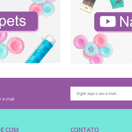
r e-mail
E COM
CONTATO