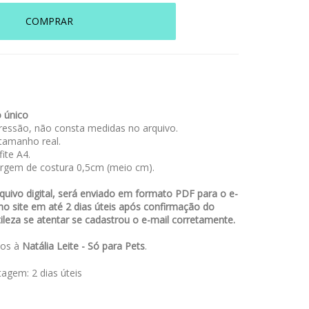
COMPRAR
 único
essão, não consta medidas no arquivo.
amanho real.
ite A4.
rgem de costura 0,5cm (meio cm).
uivo digital, será enviado em formato PDF para o e-
no site em até 2 dias úteis após confirmação do
leza se atentar se cadastrou o e-mail corretamente.
dos à
Natália Leite - Só para Pets
.
stagem:
2 dias úteis