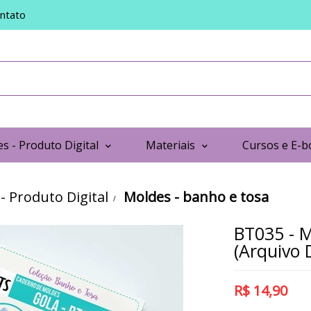
ntato
s - Produto Digital
Materiais
Cursos e E-b
- Produto Digital
Moldes - banho e tosa
BT035 - 
(Arquivo D
R$
14,90