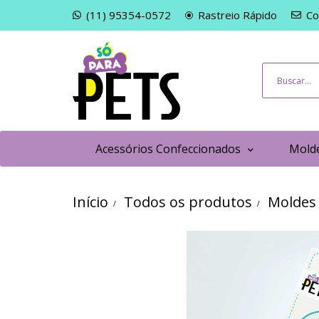
(11) 95354-0572
Rastreio Rápido
Co
Acessórios Confeccionados
Molde
Início
Todos os produtos
Moldes 