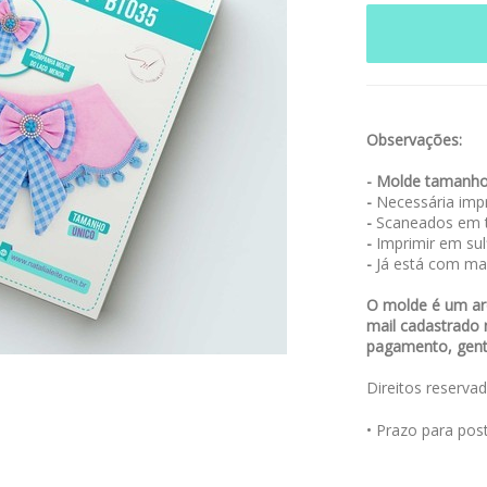
Observações:
- Molde tamanho
-
Necessária impr
-
Scaneados em t
-
Imprimir em sulf
-
Já está com ma
O molde é um arq
mail cadastrado 
pagamento, genti
Direitos reserva
• Prazo para po