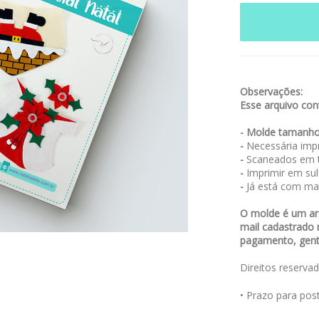
Observações:
Esse arquivo co
- Molde tamanho
-
Necessária impr
-
Scaneados em t
-
Imprimir em sulf
-
Já está com ma
O molde é um arq
mail cadastrado 
pagamento, genti
Direitos reserva
• Prazo para po