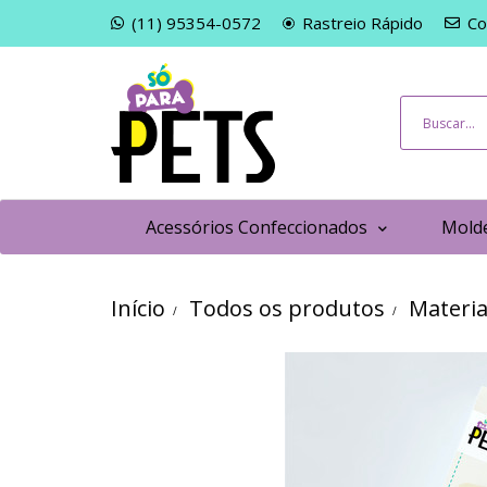
(11) 95354-0572
Rastreio Rápido
Co
Acessórios Confeccionados
Molde
Início
Todos os produtos
Materia