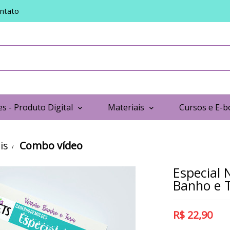
ntato
s - Produto Digital
Materiais
Cursos e E-b
is
Combo vídeo
Especial 
Banho e T
R$
22,90