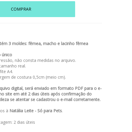
COMPRAR
ntém 3 moldes: fêmea, macho e lacinho fêmea
 único
essão, não consta medidas no arquivo.
amanho real.
ite A4.
rgem de costura 0,5cm (meio cm).
uivo digital, será enviado em formato PDF para o e-
no site em até 2 dias úteis após confirmação do
leza se atentar se cadastrou o e-mail corretamente.
dos à
Natália Leite - Só para Pets
.
stagem:
2 dias úteis