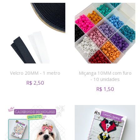
Velcro 20MM - 1 metro
Miçanga 10MM com furo
- 10 unidades
R$
2,50
R$
1,50