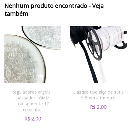
Nenhum produto encontrado - Veja
também
Reguladores argola +
Elástico tipo alça de sutiã
passador 10MM
9,5mm - 1 metro
transparente 10
R$
2,00
conjuntos
R$
2,00