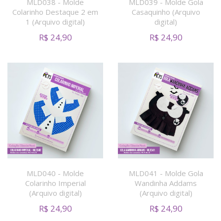
MLD038 - Molde
MLD039 - Molde Gola
Colarinho Destaque 2 em
Casaquinho (Arquivo
1 (Arquivo digital)
digital)
R$
24,90
R$
24,90
MLD040 - Molde
MLD041 - Molde Gola
Colarinho Imperial
Wandinha Addams
(Arquivo digital)
(Arquivo digital)
R$
24,90
R$
24,90